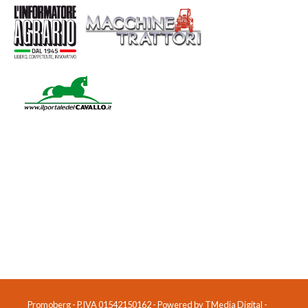
Promoberg - P.IVA 01542150162 - Powered by TMedia Digital -