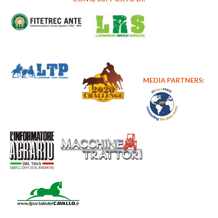
MEDIA PARTNERS: